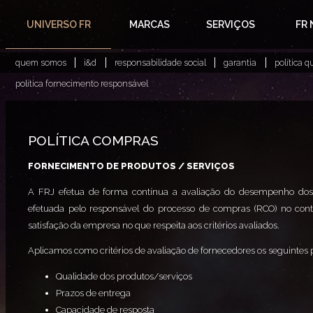
UNIVERSO FR
MARCAS
SERVIÇOS
FR
quem somos
i&d
responsabilidade social
garantia
política q
política fornecimento responsável
POLÍTICA COMPRAS
FORNECIMENTO DE PRODUTOS / SERVIÇOS
A FRJ efetua de forma contínua a avaliação do desempenho dos 
efetuada pelo responsável do processo de compras (RCO) no con
satisfação da empresa no que respeita aos critérios avaliados.
Aplicamos como critérios de avaliação de fornecedores os seguintes
Qualidade dos produtos/serviços
Prazos de entrega
Capacidade de resposta