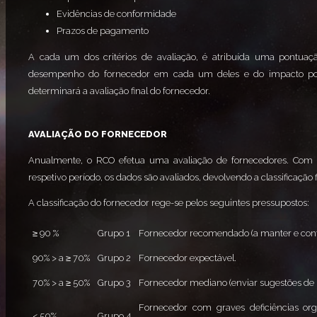
Evidências de conformidade
Prazos de pagamento
A cada um dos critérios de avaliação, é atribuída uma pontuaç
desempenho do fornecedor em cada um deles e do impacto pos
determinará a avaliação final do fornecedor.
AVALIAÇÃO DO FORNECEDOR
Anualmente, o RCO efetua uma avaliação de fornecedores. Com
respetivo período, os dados são avaliados, devolvendo a classificação f
A classificação do fornecedor rege-se pelos seguintes pressupostos:
≥ 90 %
Grupo 1
Fornecedor recomendado (a manter e conta
90% > a ≥ 70%
Grupo 2
Fornecedor expectável.
70% > a ≥ 50%
Grupo 3
Fornecedor mediano (enviar sugestões de 
Fornecedor com graves deficiências org
< 50%
Grupo 4