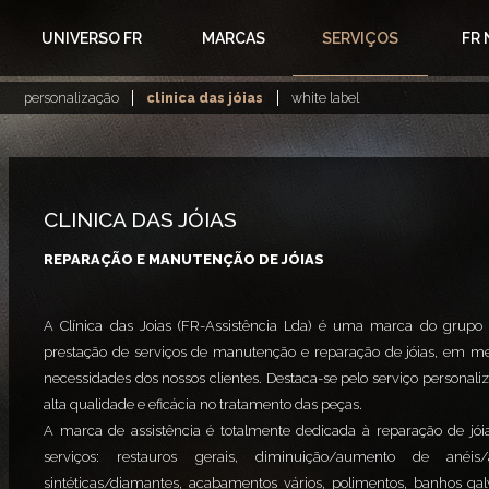
UNIVERSO FR
MARCAS
SERVIÇOS
FR
personalização
clinica das jóias
white label
CLINICA DAS JÓIAS
REPARAÇÃO E MANUTENÇÃO DE JÓIAS
A Clínica das Joias (FR-Assistência Lda) é uma marca do grupo
prestação de serviços de manutenção e reparação de jóias, em meta
necessidades dos nossos clientes. Destaca-se pelo serviço persona
alta qualidade e eficácia no tratamento das peças.
A marca de assistência é totalmente dedicada à reparação de jói
serviços: restauros gerais, diminuição/aumento de anéis/
sintéticas/diamantes, acabamentos vários, polimentos, banhos gal