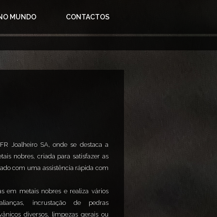
 NO MUNDO
CONTACTOS
 FR Joalheiro SA, onde se destaca a
is nobres, criada para satisfazer as
lizado com uma assistência rápida com
as em metais nobres e realiza vários
alianças, incrustação de pedras
vânicos diversos, limpezas gerais ou